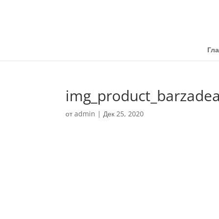
Гл
img_product_barzadea
от
admin
|
Дек 25, 2020